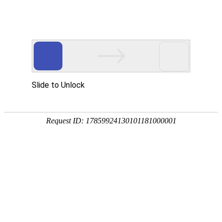
新闻中心
21
2025-01
祝贺！逐梦|逐梦平台|逐梦注册|逐梦国际智
能消防疏散指示及应急照明系统荣获首届浙
江省消防制造业“创新产品奖”！
07
2025-01
祝贺！逐梦|逐梦平台|逐梦注册|逐梦国际荣
获三项省级及市级荣誉，引领行业创新发
展！
20
2024-12