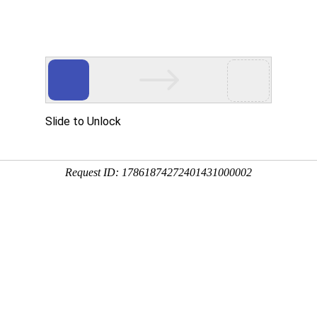
关于我们
产品中心
经典案例
纽
医疗卫生/文化教育
度假酒店/住宅楼宇