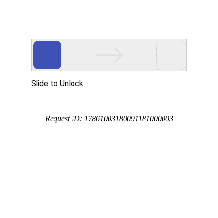
TY-CB-302SG
门磁开关（一体式）
电动闭门器（分体式）
防火门监控模块