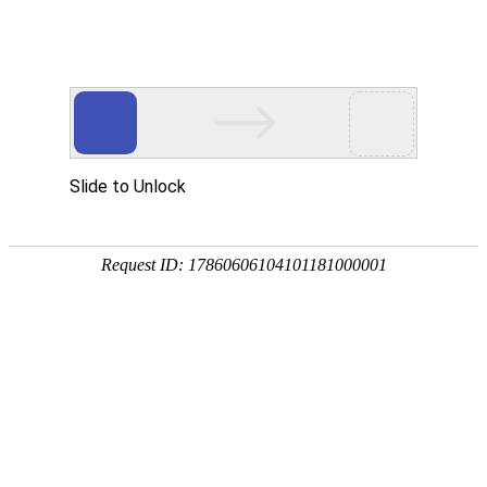
资料下载 - 翻译中...
搜索
全部
应急疏散编码器说明书 - 翻译中...
火灾自动报警编码器说明书 - 翻译中...